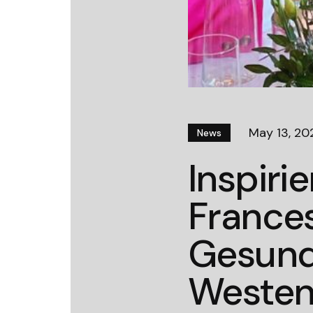
May 13, 20
News
Inspiri
France
Gesund
Westens