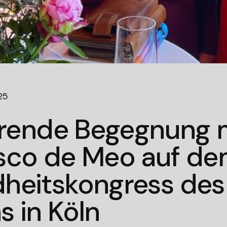
25
erende Begegnung m
sco de Meo auf d
heitskongress des
 in Köln