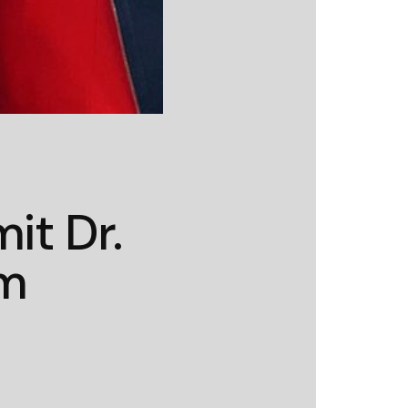
it Dr.
em