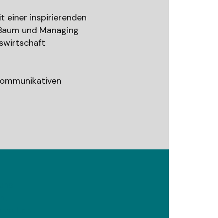
 einer inspirierenden
a Baum und Managing
swirtschaft
 kommunikativen
 uns
ent
onsultant