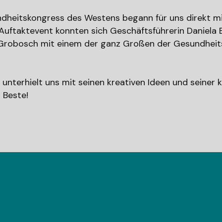
ndheitskongress des Westens begann für uns direkt mit
Auftaktevent konnten sich Geschäftsführerin Daniel
Grobosch mit einem der ganz Großen der Gesundheit
 unterhielt uns mit seinen kreativen Ideen und seiner
s Beste!
jährige Gesundheitskongress des Westens begann für
it einer inspirierenden Begegnung: Auf dem Auftaktev
sich Geschäftsführerin Daniela Baum und Managing C