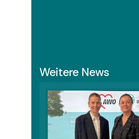
Susanne 
Gesundhe
Dr. Fran
seiner k
Weitere News