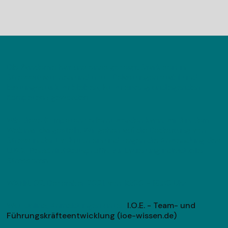
Die Pandemie hat uns eines gezeigt: Stark sein in
Stresssituationen und trotz Belastungen stabil und
leistungsstark zu bleiben, ist zu einer grundlegenden
Kompetenz geworden.
Wie diese Kompetenz erlernt werden kann, wird in dem
Webinar dargestellt: Wir gehen auf die Bedeutung von
Stress in der Evolution ein und zeigen die Anwendung des
LUXX-Persönlichkeitsprofils zur Eruierung individueller
Stressoren.
WANN: 02. Dezember 2021, von 15:00 - 16:30 Uhr
WO: Online, Anmeldungen unter:
I.O.E. - Team- und
Führungskräfteentwicklung (ioe-wissen.de)