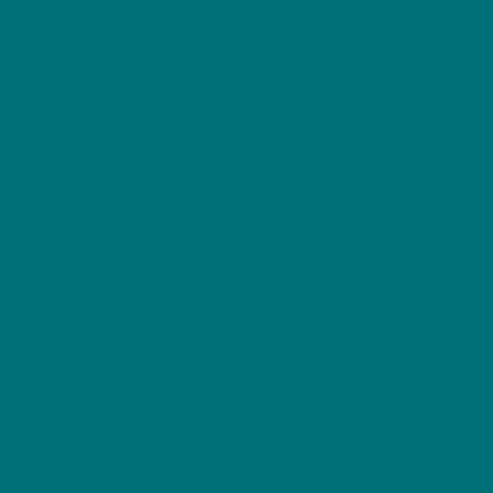
Ein gut funktionierendes Team stellt demzufolge eine
wichtige Ressource dar. Als Treiber für die Motivation und
Bindung von Mitarbeiter*innen dient dabei ein guter
Zusammenhalt im Team, der in Stresssituationen zur
Entlastung des Teams beitragen kann. Das Stressniveau
des Einzelnen sinkt und wichtige Bedürfnisse nach
Anerkennung, Zugehörigkeit und Bedeutsamkeit werden
erfüllt. So haben Teams das Potenzial, eine echte
Kraftquelle zu sein. Die Nachhaltigkeit unseres Konzepts
erzielen wir daher mit einem Training zur Teamentwicklung
auf Basis des DiSG®-Verhaltensmodells. Insbesondere in
der aktuellen Situation ist die Schaffung einer positiven
Arbeitsatmosphäre sowie die Reduktion der
psychosozialen Belastungen enorm wichtig. Dabei sind
die Förderung einer effizienten Kommunikationskultur und
Handlungsweise, lösungsorientiertes Handeln sowie ein
flexibler Umgang mit neuen unvorhergesehenen
Anforderungen die Ziele einer erfolgreichen Teamarbeit.
In Kooperation mit dem Institut für Stressmedizin Rhein-
Ruhr stehen wir Ihnen gerne unter folgenden
Kontaktdaten als Ansprechpartner zur Verfügung: