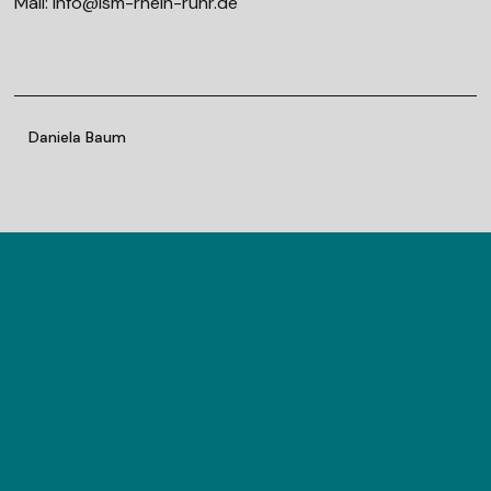
Mail: info@ism-rhein-ruhr.de
Daniela Baum
AUS DER KRISE STARK WERDEN
Aktuell erleben wir, wie wichtig es ist, Teams und
Unternehmen nachhaltig durch Krisensituationen
manövrieren zu können. Durch Kostendruck,
Verschlankung von Arbeitsprozessen und
Fachkräftemangel ist bereits in den vergangenen Jahren
die psychosoziale Belastung der Mitarbeiter*innen
gestiegen. Die Covid-19-Pandemie hat diese Entwicklung
erheblich beschleunigt.