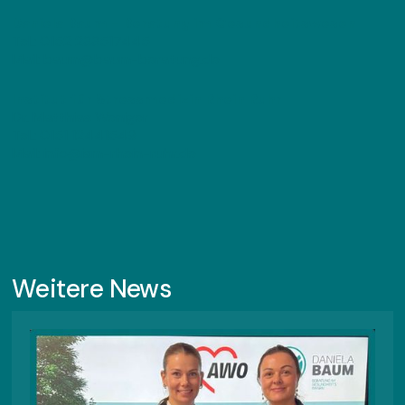
Daniela Baum - Beratung im Gesundheitswesen
Tel.: 0152 233517445
Mail: baum@baum-beratung.de
Institut für Stressmedizin Rhein Ruhr
Dr. Matthias Weniger
Tel.: 0151 12441549
Mail: info@ism-rhein-ruhr.de
Weitere News