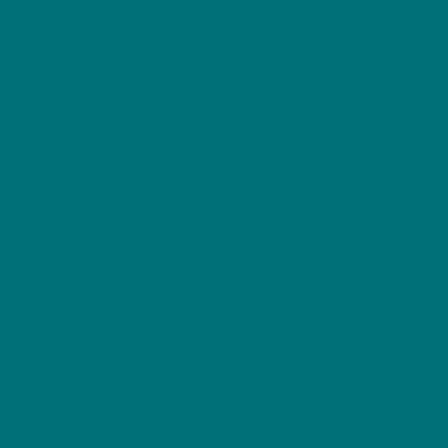
Für den Erfolg der Gesundheitseinrichtungen hat die
Resilienz, also die Widerstandsfähigkeit gegenüber Stress,
der Mitarbeiter*innen enorm an Bedeutung gewonnen
und wird zukünftig immer relevanter. Nur wer es schafft,
sich und die Mitarbeiter*innen agil, belastbar sowie im
Vertrauen auf das Team und die eigenen Fähigkeiten
gesund zu erhalten, kann effektiv auf Personalmangel,
Fluktuation, hohe Krankenstände und Krisensituationen
reagieren.
Mit unserem Konzept zur Stärkung der Resilienz von
klinischen Teams setzen wir uns für Sie ein: Wir
sensibilisieren die Mitarbeiter*innen für das Thema
Resilienz durch eine Ausbildung zum Resilienz Coach mit
Supervision, um u.a. eine direkte Unterstützung bei
akuten Stresssymptomen zu bieten. Dadurch kann sich
der Krankenstand verringern, die Mitarbeiterzufriedenheit
zunehmen und die Stresskompetenz gestärkt werden.
Denn: eine höhere Resilienz führt zu mehr Flexibilität,
Zufriedenheit und Ausdauer bei allen Mitarbeiter*innen.